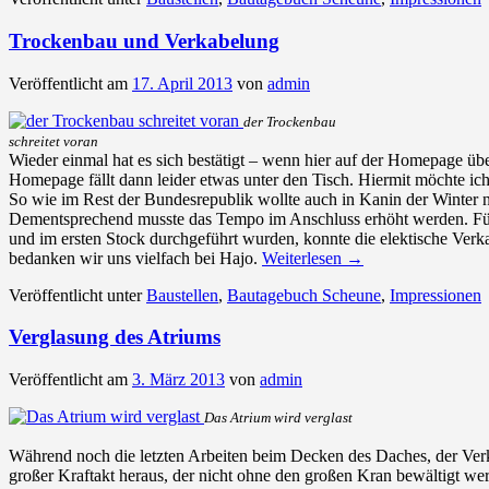
Trockenbau und Verkabelung
Veröffentlicht am
17. April 2013
von
admin
der Trockenbau
schreitet voran
Wieder einmal hat es sich bestätigt – wenn hier auf der Homepage über 
Homepage fällt dann leider etwas unter den Tisch. Hiermit möchte ic
So wie im Rest der Bundesrepublik wollte auch in Kanin der Winter n
Dementsprechend musste das Tempo im Anschluss erhöht werden. Für 
und im ersten Stock durchgeführt wurden, konnte die elektische Verk
bedanken wir uns vielfach bei Hajo.
Weiterlesen
→
Veröffentlicht unter
Baustellen
,
Bautagebuch Scheune
,
Impressionen
Verglasung des Atriums
Veröffentlicht am
3. März 2013
von
admin
Das Atrium wird verglast
Während noch die letzten Arbeiten beim Decken des Daches, der Verkle
großer Kraftakt heraus, der nicht ohne den großen Kran bewältigt we