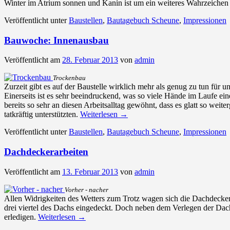
Winter im Atrium sonnen und Kanin ist um ein weiteres Wahrzeichen 
Veröffentlicht unter
Baustellen
,
Bautagebuch Scheune
,
Impressionen
Bauwoche: Innenausbau
Veröffentlicht am
28. Februar 2013
von
admin
Trockenbau
Zurzeit gibt es auf der Baustelle wirklich mehr als genug zu tun fü
Einerseits ist es sehr beeindruckend, was so viele Hände im Laufe 
bereits so sehr an diesen Arbeitsalltag gewöhnt, dass es glatt so wei
tatkräftig unterstützten.
Weiterlesen
→
Veröffentlicht unter
Baustellen
,
Bautagebuch Scheune
,
Impressionen
Dachdeckerarbeiten
Veröffentlicht am
13. Februar 2013
von
admin
Vorher - nacher
Allen Widrigkeiten des Wetters zum Trotz wagen sich die Dachdecker 
drei viertel des Dachs eingedeckt. Doch neben dem Verlegen der Dach
erledigen.
Weiterlesen
→