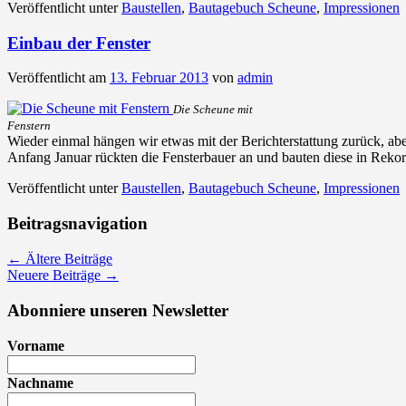
Veröffentlicht unter
Baustellen
,
Bautagebuch Scheune
,
Impressionen
Einbau der Fenster
Veröffentlicht am
13. Februar 2013
von
admin
Die Scheune mit
Fenstern
Wieder einmal hängen wir etwas mit der Berichterstattung zurück, aber 
Anfang Januar rückten die Fensterbauer an und bauten diese in Rekor
Veröffentlicht unter
Baustellen
,
Bautagebuch Scheune
,
Impressionen
Beitragsnavigation
←
Ältere Beiträge
Neuere Beiträge
→
Abonniere unseren Newsletter
Vorname
Nachname