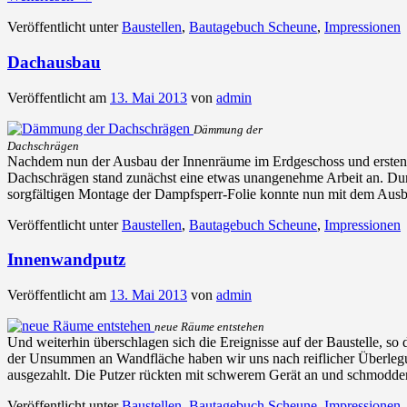
Veröffentlicht unter
Baustellen
,
Bautagebuch Scheune
,
Impressionen
Dachausbau
Veröffentlicht am
13. Mai 2013
von
admin
Dämmung der
Dachschrägen
Nachdem nun der Ausbau der Innenräume im Erdgeschoss und ersten 
Dachschrägen stand zunächst eine etwas unangenehme Arbeit an. Durc
sorgfältigen Montage der Dampfsperr-Folie konnte nun mit dem Au
Veröffentlicht unter
Baustellen
,
Bautagebuch Scheune
,
Impressionen
Innenwandputz
Veröffentlicht am
13. Mai 2013
von
admin
neue Räume entstehen
Und weiterhin überschlagen sich die Ereignisse auf der Baustelle, so
der Unsummen an Wandfläche haben wir uns nach reiflicher Überlegun
ausgezahlt. Die Putzer rückten mit schwerem Gerät an und schmodder
Veröffentlicht unter
Baustellen
,
Bautagebuch Scheune
,
Impressionen