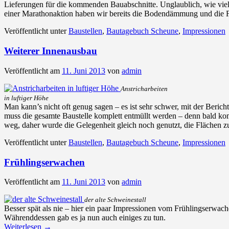
Lieferungen für die kommenden Bauabschnitte. Unglaublich, wie viel
einer Marathonaktion haben wir bereits die Bodendämmung und die 
Veröffentlicht unter
Baustellen
,
Bautagebuch Scheune
,
Impressionen
Weiterer Innenausbau
Veröffentlicht am
11. Juni 2013
von
admin
Anstricharbeiten
in luftiger Höhe
Man kann’s nicht oft genug sagen – es ist sehr schwer, mit der Beri
muss die gesamte Baustelle komplett entmüllt werden – denn bald ko
weg, daher wurde die Gelegenheit gleich noch genutzt, die Flächen z
Veröffentlicht unter
Baustellen
,
Bautagebuch Scheune
,
Impressionen
Frühlingserwachen
Veröffentlicht am
11. Juni 2013
von
admin
der alte Schweinestall
Besser spät als nie – hier ein paar Impressionen vom Frühlingserwachen
Währenddessen gab es ja nun auch einiges zu tun.
Weiterlesen
→